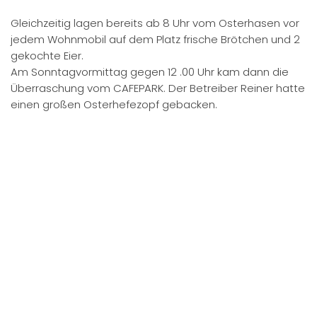
jeden entstanden nur die eigenen Kosten für das
Richten der Speisen. Der Umfang war so mächtig, dass
alle noch am Neujahr Mittag sich bedienen konnten.
Gegen 19.00 Uhr wurde das Büffet eröffnet.
Manfred hatte zwischendurch seine Musikbox aufgelegt.
Im Pavillon und in der Hexenhütte ging es dann bis
Mitternacht hoch her. Es wurde getanzt und geschunkelt.