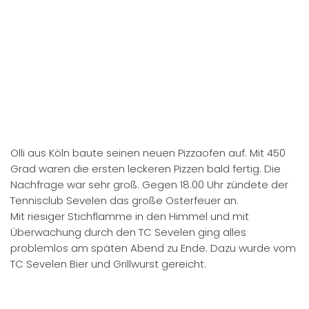
Grad waren die ersten leckeren Pizzen bald fertig. Die
Nachfrage war sehr groß. Gegen 18.00 Uhr zündete der
Tennisclub Sevelen das große Osterfeuer an.
Mit riesiger Stichflamme in den Himmel und mit
Überwachung durch den TC Sevelen ging alles
problemlos am späten Abend zu Ende. Dazu wurde vom
TC Sevelen Bier und Grillwurst gereicht.
Unser Bäcker Uwe ging gegen 23.00 Uhr in die
benachbarte Backstube von Rainer, CAFEPARK. Dort
wurden in der Nacht ca. 70 frische Stuten mit und ohne
Rosinen bis weit in die Nacht gebacken.
Ostersonntagmorgen gegen 9 .00 Uhr brachte Uwe mit
originaler Bäckerkleidung und Bauchladenkorb alle
bestellten Brote bis zu jedem einzelnen Wohnmobil.