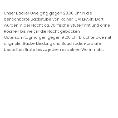
Zum Silvestertag waren wieder mal alle Stellplätze
ausgebucht. Leider kamen kurzfristig einige
Stornomeldungen. Dies können wir künftig nur noch mit
Vorkasse regeln.
Jedes Wohnmobil brachte eine Kleinigkeit zum Buffet
mit. Dieses wurde im großen Partyzelt aufgebaut. Das
Angebot war laut Fotos riesig und konnte nicht besser
als Silvester Festtagsmenü angeboten werden. Für